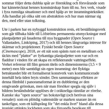
sommar följer detta dubbla spår av förenkling och försvårande som
har kännetecknat hennes konstnärskap fram till nu. Sex verk, visade
i fyra rumsliga situationer och med hjälp av tre inramningstekniker.
Alla handlar på olika sätt om abstraktion och hur man närmar sig
den, med eller utan tolkning.
Ute i parken har en nybyggd konstruktion rests, ett beställningsverk
som går tillbaka både till Löfströms permanenta utsmyckningar med
plastpaljetter på fasaderna till nya byggnader (
Open Source
i
Vallastaden, Linköping, 2017) och till hennes långvariga intresse för
skärmar och projektioner. Fysiskt består
Open Source
(Cinemascope)
, 2018, av ett nät som spänts runt en metallram och
täckts med ”plattor” av fyrkantiga plastpaljetter som var och en
fladdrar i vinden för att skapa en reflekterande vattringseffekt.
Verket refererar till film genom titeln och dimensionerna (3,5 × 9
meter) men blir samtidigt sin egen inramning: det flyktiga
betraktandet blir ett formaliserat konstverk vars kommunicerade
innehåll hela tiden bryts sönder. Den sammantagna effekten av
denna filmbild i panoramaformat är en dubblering av den
omgivande grönskan, men när man försöker spegla sig själv i
bildens beståndsdelar upplöses de i oräkneliga rännilar av rörelse.
Kanske ska ”open source” tas bokstavligt (och berövas sina
versaler): som en plötslig vattenstråle ur marken snarare än en
tankefigur, som ett källsprång för ”det enkla livet” bland alla dessa
ironiskt uttänkta lockbeten som ska förvandla besökare till