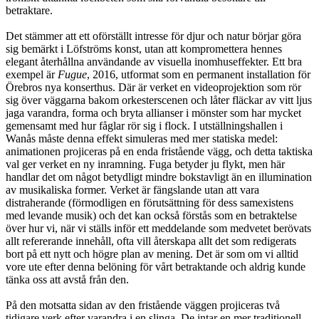
betraktare.
Det stämmer att ett oförställt intresse för djur och natur börjar göra
sig bemärkt i Löfströms konst, utan att kompromettera hennes
elegant återhållna användande av visuella inomhuseffekter. Ett bra
exempel är
Fugue
, 2016, utformat som en permanent installation för
Örebros nya konserthus. Där är verket en videoprojektion som rör
sig över väggarna bakom orkesterscenen och låter fläckar av vitt ljus
jaga varandra, forma och bryta allianser i mönster som har mycket
gemensamt med hur fåglar rör sig i flock. I utställningshallen i
Wanås måste denna effekt simuleras med mer statiska medel:
animationen projiceras på en enda fristående vägg, och detta taktiska
val ger verket en ny inramning. Fuga betyder ju flykt, men här
handlar det om något betydligt mindre bokstavligt än en illumination
av musikaliska former. Verket är fängslande utan att vara
distraherande (förmodligen en förutsättning för dess samexistens
med levande musik) och det kan också förstås som en betraktelse
över hur vi, när vi ställs inför ett meddelande som medvetet berövats
allt refererande innehåll, ofta vill återskapa allt det som redigerats
bort på ett nytt och högre plan av mening. Det är som om vi alltid
vore ute efter denna belöning för vårt betraktande och aldrig kunde
tänka oss att avstå från den.
På den motsatta sidan av den fristående väggen projiceras två
tidigare verk efter varandra i en slinga. De intar en mer traditionell,