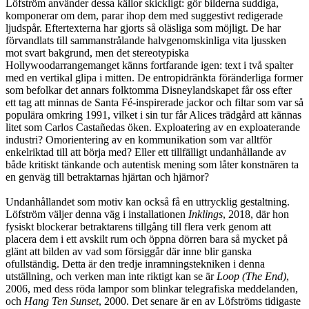
Löfström använder dessa källor skickligt: gör bilderna suddiga,
komponerar om dem, parar ihop dem med suggestivt redigerade
ljudspår. Eftertexterna har gjorts så oläsliga som möjligt. De har
förvandlats till sammanstrålande halvgenomskinliga vita ljussken
mot svart bakgrund, men det stereotypiska
Hollywoodarrangemanget känns fortfarande igen: text i två spalter
med en vertikal glipa i mitten. De entropidränkta föränderliga former
som befolkar det annars folktomma Disneylandskapet får oss efter
ett tag att minnas de Santa Fé-inspirerade jackor och filtar som var så
populära omkring 1991, vilket i sin tur får Alices trädgård att kännas
litet som Carlos Castañedas öken. Exploatering av en exploaterande
industri? Omorientering av en kommunikation som var alltför
enkelriktad till att börja med? Eller ett tillfälligt undanhållande av
både kritiskt tänkande och autentisk mening som låter konstnären ta
en genväg till betraktarnas hjärtan och hjärnor?
Undanhållandet som motiv kan också få en uttrycklig gestaltning.
Löfström väljer denna väg i installationen
Inklings
, 2018, där hon
fysiskt blockerar betraktarens tillgång till flera verk genom att
placera dem i ett avskilt rum och öppna dörren bara så mycket på
glänt att bilden av vad som försiggår där inne blir ganska
ofullständig. Detta är den tredje inramningstekniken i denna
utställning, och verken man inte riktigt kan se är
Loop (The End)
,
2006, med dess röda lampor som blinkar telegrafiska meddelanden,
och
Hang Ten Sunset
, 2000. Det senare är en av Löfströms tidigaste