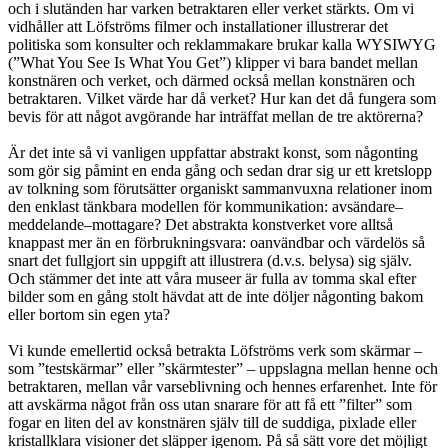
och i slutänden har varken betraktaren eller verket stärkts. Om vi
vidhåller att Löfströms filmer och installationer illustrerar det
politiska som konsulter och reklammakare brukar kalla WYSIWYG
(”What You See Is What You Get”) klipper vi bara bandet mellan
konstnären och verket, och därmed också mellan konstnären och
betraktaren. Vilket värde har då verket? Hur kan det då fungera som
bevis för att något avgörande har inträffat mellan de tre aktörerna?
Är det inte så vi vanligen uppfattar abstrakt konst, som någonting
som gör sig påmint en enda gång och sedan drar sig ur ett kretslopp
av tolkning som förutsätter organiskt sammanvuxna relationer inom
den enklast tänkbara modellen för kommunikation: avsändare–
meddelande–mottagare? Det abstrakta konstverket vore alltså
knappast mer än en förbrukningsvara: oanvändbar och värdelös så
snart det fullgjort sin uppgift att illustrera (d.v.s. belysa) sig själv.
Och stämmer det inte att våra museer är fulla av tomma skal efter
bilder som en gång stolt hävdat att de inte döljer någonting bakom
eller bortom sin egen yta?
Vi kunde emellertid också betrakta Löfströms verk som skärmar –
som ”testskärmar” eller ”skärmtester” – uppslagna mellan henne och
betraktaren, mellan vår varseblivning och hennes erfarenhet. Inte för
att avskärma något från oss utan snarare för att få ett ”filter” som
fogar en liten del av konstnären själv till de suddiga, pixlade eller
kristallklara visioner det släpper igenom. På så sätt vore det möjligt