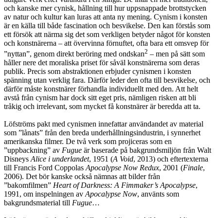
och kanske mer cynisk, hållning till hur uppsnappade brottstycken
av natur och kultur kan luras att anta ny mening. Cynism i konsten
är en källa till både fascination och besvikelse. Den kan förstås som
ett försök att närma sig det som verkligen betyder något för konsten
och konstnärerna – att övervinna förnuftet, ofta bara ett omsvep för
2
”nyttan”, genom direkt beröring med ondskan
– men på sätt som
håller nere det moraliska priset för såväl konstnärerna som deras
publik. Precis som abstraktionen erbjuder cynismen i konsten
spänning utan verklig fara. Därför leder den ofta till besvikelse, och
därför måste konstnärer förhandla individuellt med den. Att helt
avstå från cynism har dock sitt eget pris, nämligen risken att bli
tråkig och irrelevant, som mycket få konstnärer är beredda att ta.
Löfströms pakt med cynismen innefattar användandet av material
som ”lånats” från den breda underhållningsindustrin, i synnerhet
amerikanska filmer. De två verk som projiceras som en
”uppbackning” av
Fugue
är baserade på bakgrundsmiljön från Walt
Disneys
Alice i underlandet
, 1951 (
A Void
, 2013) och eftertexterna
till Francis Ford Coppolas
Apocalypse Now Redux
, 2001 (
Finale
,
2006). Det bör kanske också nämnas att bilder från
”bakomfilmen”
Heart of Darkness: A Fimmaker’s Apocalypse
,
1991, om inspelningen av
Apocalypse Now
, använts som
bakgrundsmaterial till
Fugue
…