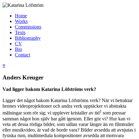
Home
Works
Commissions
Texts
Bibliography
CV
Bio
Contact
≡
Anders Kreuger
Vad ligger bakom Katarina Löfströms verk?
Ligger det något bakom Katarina Löfströms verk? När vi betraktar
hennes videoprojektioner och andra verk upptäcker vi abstrakta
1
målningar som rör sig; vi upplever kristaller av tid
som pressar
samman något hon själv har gått igenom. Eller gör vi? Hur kan vi
veta att dessa rörliga bilder, som sällan varar längre än en filmtrailer
eller musikvideo, är vad de borde vara? Bilder avsedda att avnjutas i
fysiska rum, multimediala kompositioner avsedda att motsvara