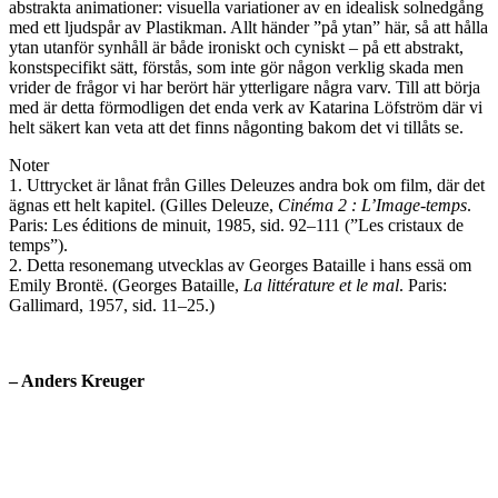
abstrakta animationer: visuella variationer av en idealisk solnedgång
med ett ljudspår av Plastikman. Allt händer ”på ytan” här, så att hålla
ytan utanför synhåll är både ironiskt och cyniskt – på ett abstrakt,
konstspecifikt sätt, förstås, som inte gör någon verklig skada men
vrider de frågor vi har berört här ytterligare några varv. Till att börja
med är detta förmodligen det enda verk av Katarina Löfström där vi
helt säkert kan veta att det finns någonting bakom det vi tillåts se.
Noter
1. Uttrycket är lånat från Gilles Deleuzes andra bok om film, där det
ägnas ett helt kapitel. (Gilles Deleuze,
Cinéma 2 : L’Image-temps
.
Paris: Les éditions de minuit, 1985, sid. 92–111 (”Les cristaux de
temps”).
2. Detta resonemang utvecklas av Georges Bataille i hans essä om
Emily Brontë. (Georges Bataille,
La littérature et le mal
. Paris:
Gallimard, 1957, sid. 11–25.)
– Anders Kreuger