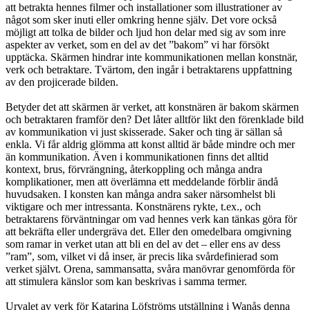
att betrakta hennes filmer och installationer som illustrationer av
något som sker inuti eller omkring henne själv. Det vore också
möjligt att tolka de bilder och ljud hon delar med sig av som inre
aspekter av verket, som en del av det ”bakom” vi har försökt
upptäcka. Skärmen hindrar inte kommunikationen mellan konstnär,
verk och betraktare. Tvärtom, den ingår i betraktarens uppfattning
av den projicerade bilden.
Betyder det att skärmen är verket, att konstnären är bakom skärmen
och betraktaren framför den? Det låter alltför likt den förenklade bild
av kommunikation vi just skisserade. Saker och ting är sällan så
enkla. Vi får aldrig glömma att konst alltid är både mindre och mer
än kommunikation. Även i kommunikationen finns det alltid
kontext, brus, förvrängning, återkoppling och många andra
komplikationer, men att överlämna ett meddelande förblir ändå
huvudsaken. I konsten kan många andra saker närsomhelst bli
viktigare och mer intressanta. Konstnärens rykte, t.ex., och
betraktarens förväntningar om vad hennes verk kan tänkas göra för
att bekräfta eller undergräva det. Eller den omedelbara omgivning
som ramar in verket utan att bli en del av det – eller ens av dess
”ram”, som, vilket vi då inser, är precis lika svårdefinierad som
verket självt. Orena, sammansatta, svåra manövrar genomförda för
att stimulera känslor som kan beskrivas i samma termer.
Urvalet av verk för Katarina Löfströms utställning i Wanås denna